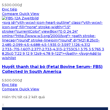
5.500.000
₫
Đọc tiếp
Compare
Quick View
<svg id="yith-wcwl-icon-heart-outline" class="yith-wcwl-
icon-svg" fill="none" stroke-width="1.5"
stroke="currentColor" viewBox="0 0 24 24"
xmlns="http://www.w3.org/2000/svg"> <path stroke-
linecap="round" stroke-linejoin="round" d="M21 8.25c0-
2.485-2.099-4.5-4.688-4.5-1.935 0-3.597 1.126-4.312
2.733-.715-1.607-2.377-2.733-4.313-2.733C5.1 3.75 3 5.765 3
8.25c0 7.22 9 12 9 12s9-4.78 9-12Z"></path> </svg>Add to
wishlist
Huyết thanh thai bò (Fetal Bovine Serum- FBS)
Collected in South America
5.500.000
₫
Đọc tiếp
Compare
Quick View
Hiển thị tất cả 2 kết quả
X