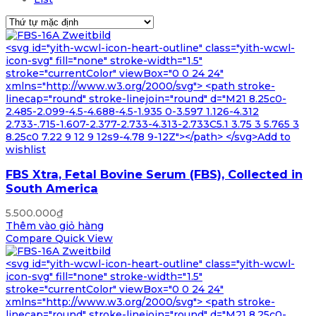
<svg id="yith-wcwl-icon-heart-outline" class="yith-wcwl-
icon-svg" fill="none" stroke-width="1.5"
stroke="currentColor" viewBox="0 0 24 24"
xmlns="http://www.w3.org/2000/svg"> <path stroke-
linecap="round" stroke-linejoin="round" d="M21 8.25c0-
2.485-2.099-4.5-4.688-4.5-1.935 0-3.597 1.126-4.312
2.733-.715-1.607-2.377-2.733-4.313-2.733C5.1 3.75 3 5.765 3
8.25c0 7.22 9 12 9 12s9-4.78 9-12Z"></path> </svg>Add to
wishlist
FBS Xtra, Fetal Bovine Serum (FBS), Collected in
South America
5.500.000
₫
Thêm vào giỏ hàng
Compare
Quick View
<svg id="yith-wcwl-icon-heart-outline" class="yith-wcwl-
icon-svg" fill="none" stroke-width="1.5"
stroke="currentColor" viewBox="0 0 24 24"
xmlns="http://www.w3.org/2000/svg"> <path stroke-
linecap="round" stroke-linejoin="round" d="M21 8.25c0-