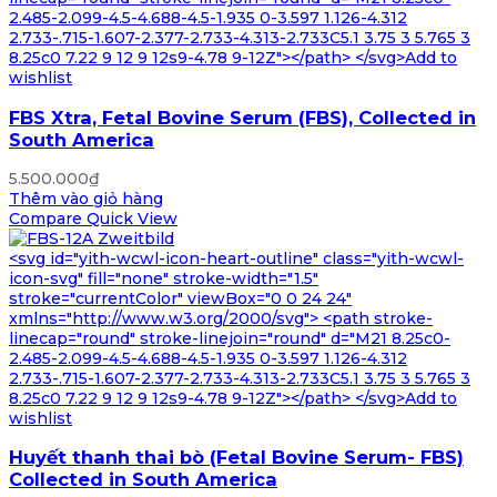
2.485-2.099-4.5-4.688-4.5-1.935 0-3.597 1.126-4.312
2.733-.715-1.607-2.377-2.733-4.313-2.733C5.1 3.75 3 5.765 3
8.25c0 7.22 9 12 9 12s9-4.78 9-12Z"></path> </svg>Add to
wishlist
FBS Xtra, Fetal Bovine Serum (FBS), Collected in
South America
5.500.000
₫
Thêm vào giỏ hàng
Compare
Quick View
<svg id="yith-wcwl-icon-heart-outline" class="yith-wcwl-
icon-svg" fill="none" stroke-width="1.5"
stroke="currentColor" viewBox="0 0 24 24"
xmlns="http://www.w3.org/2000/svg"> <path stroke-
linecap="round" stroke-linejoin="round" d="M21 8.25c0-
2.485-2.099-4.5-4.688-4.5-1.935 0-3.597 1.126-4.312
2.733-.715-1.607-2.377-2.733-4.313-2.733C5.1 3.75 3 5.765 3
8.25c0 7.22 9 12 9 12s9-4.78 9-12Z"></path> </svg>Add to
wishlist
Huyết thanh thai bò (Fetal Bovine Serum- FBS)
Collected in South America