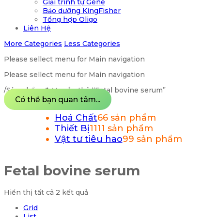
Giải trình tự Gene
Bảo dưỡng KingFisher
Tổng hợp Oligo
Liên Hệ
More Categories
Less Categories
Please sellect menu for Main navigation
Please sellect menu for Main navigation
/
Sản phẩm được gắn thẻ “Fetal bovine serum”
Có thể bạn quan tâm...
Hoá Chất
6
6 sản phẩm
Thiết Bị
11
11 sản phẩm
Vật tư tiêu hao
9
9 sản phẩm
Fetal bovine serum
Hiển thị tất cả 2 kết quả
Grid
List