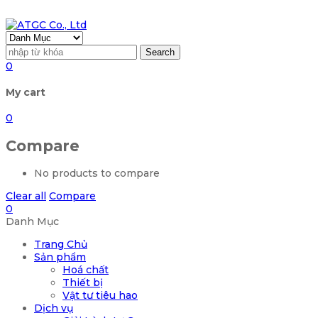
Search
0
My cart
0
Compare
No products to compare
Clear all
Compare
0
Danh Mục
Trang Chủ
Sản phẩm
Hoá chất
Thiết bị
Vật tư tiêu hao
Dịch vụ