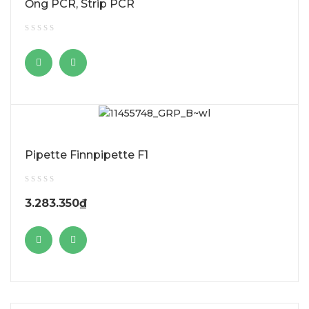
Ống PCR, Strip PCR
Pipette Finnpipette F1
3.283.350
₫